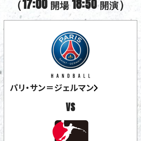
（17:00
18:50
）
開場
開演
パリ・サン＝ジェルマン
VS